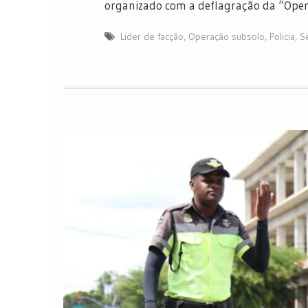
organizado com a deflagração da “Opera
Lider de facção
,
Operação subsolo
,
Policia
,
S