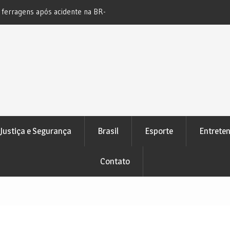
s ferragens após acidente na BR-
Novo bloqueio judicial automático
e Pedrão
atenção de devedores
Justiça e Segurança
Brasil
Esporte
Entrete
Contato