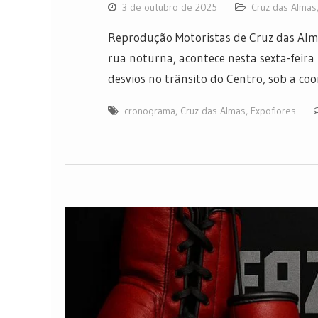
3 de outubro de 2025
Cruz das Almas
Reprodução Motoristas de Cruz das Alma
rua noturna, acontece nesta sexta-feira 
desvios no trânsito do Centro, sob a c
cronograma
,
Cruz das Almas
,
Expoflores