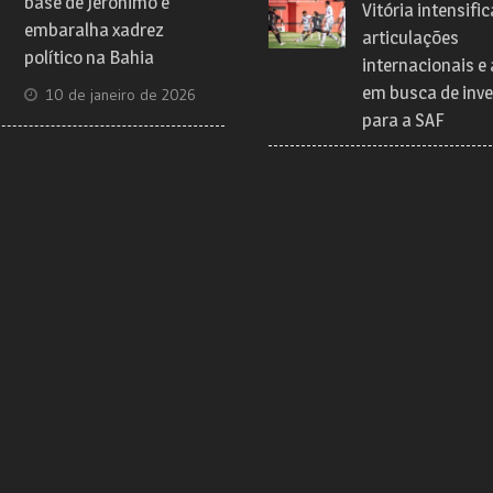
base de Jerônimo e
Vitória intensific
embaralha xadrez
articulações
político na Bahia
internacionais e
em busca de inve
10 de janeiro de 2026
para a SAF