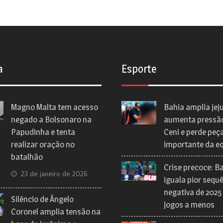
a
Esporte
Magno Malta tem acesso
Bahia amplia jej
negado a Bolsonaro na
aumenta pressã
Papudinha e tenta
Ceni e perde peç
realizar oração no
importante da e
batalhão
Crise precoce: B
23 de janeiro de 2026
iguala pior sequ
negativa de 2025
Silêncio de Ângelo
jogos a menos
Coronel amplia tensão na