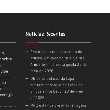
Notícias Recentes
Prazo para credenciamento de
um,
artistas em eventos de Cruz das
o sobre
Almas termina nesta quinta
25 de
a
maio de 2026
quipe
Obras na Estação da Lapa
ahia
alteram embarque de linhas de
ência
ônibus em Salvador
20 de maio
 com 38
de 2026
Motorista fica preso às ferragens