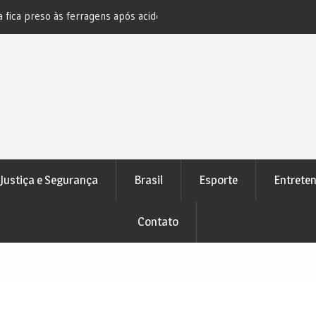
s ferragens após acidente na BR-
Novo bloqueio judicial automático
e Pedrão
atenção de devedores
Justiça e Segurança
Brasil
Esporte
Entrete
Contato