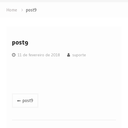
Home
post9
post9
11 de fevereiro de 2018
suporte
Navegação
post9
de
Post