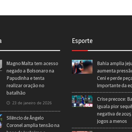
a
Esporte
Magno Malta tem acesso
Bahia amplia jej
negado a Bolsonaro na
aumenta pressã
Papudinha e tenta
Ceni e perde peç
realizar oração no
importante da e
batalhão
Crise precoce: B
23 de janeiro de 2026
iguala pior sequ
negativa de 2025
Silêncio de Ângelo
jogos a menos
Coronel amplia tensão na