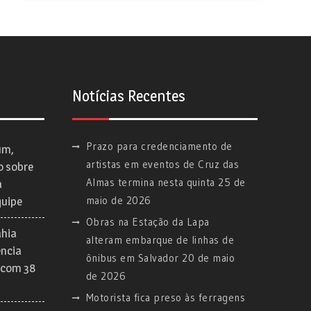
Notícias Recentes
Prazo para credenciamento de
um,
artistas em eventos de Cruz das
o sobre
Almas termina nesta quinta
25 de
a
maio de 2026
quipe
Obras na Estação da Lapa
ahia
alteram embarque de linhas de
ência
ônibus em Salvador
20 de maio
 com 38
de 2026
Motorista fica preso às ferragens