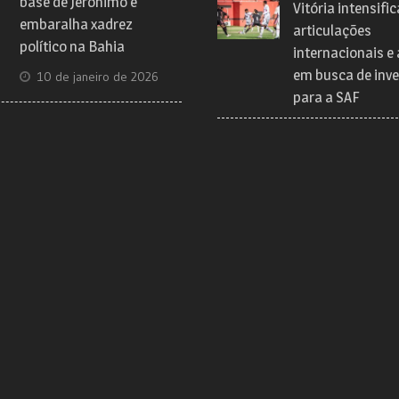
base de Jerônimo e
Vitória intensific
embaralha xadrez
articulações
político na Bahia
internacionais e
em busca de inve
10 de janeiro de 2026
para a SAF