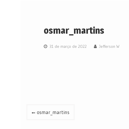
osmar_martins
31 de março de 2022
Jefferson W
Navegação
osmar_martins
de