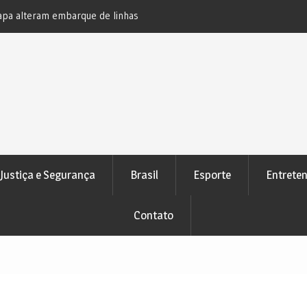
a fica preso às ferragens após acidente na BR-
Novo bloqueio judic
e Alagoinhas e Pedrão
atenção de devedo
Justiça e Segurança
Brasil
Esporte
Entrete
Contato