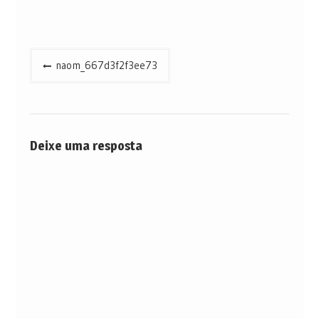
Navegação
naom_667d3f2f3ee73
de
Post
Deixe uma resposta