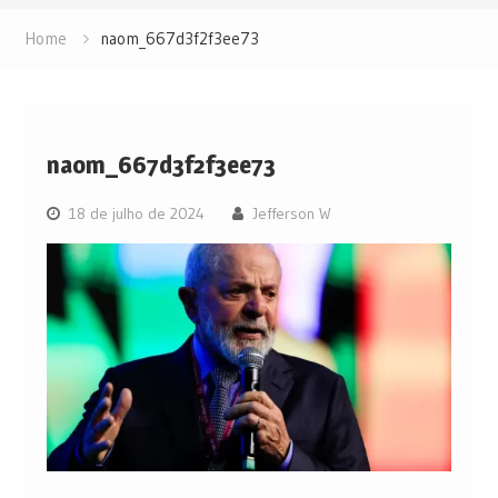
Home
naom_667d3f2f3ee73
naom_667d3f2f3ee73
18 de julho de 2024
Jefferson W