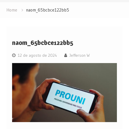
Home
naom_65bcbce122bb5
naom_65bcbce122bb5
12 de agosto de 2024
Jefferson W