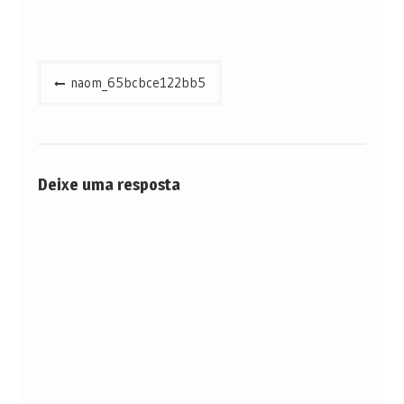
Navegação
naom_65bcbce122bb5
de
Post
Deixe uma resposta