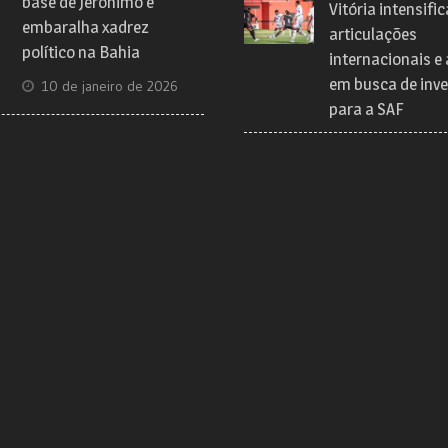
base de Jerônimo e
Vitória intensific
embaralha xadrez
articulações
político na Bahia
internacionais e
em busca de inve
10 de janeiro de 2026
para a SAF