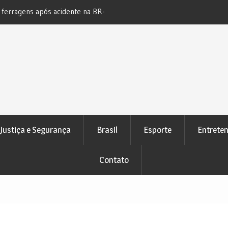
s ferragens após acidente na BR-
Novo bloqueio judicial automático
e Pedrão
atenção de devedores
Justiça e Segurança
Brasil
Esporte
Entrete
Contato