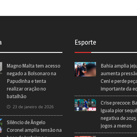
a
Esporte
Magno Malta tem acesso
Bahia amplia jej
negado a Bolsonaro na
aumenta pressã
Papudinha e tenta
Ceni e perde peç
realizar oração no
importante da e
batalhão
Crise precoce: B
23 de janeiro de 2026
iguala pior sequ
negativa de 2025
Silêncio de Ângelo
jogos a menos
Coronel amplia tensão na