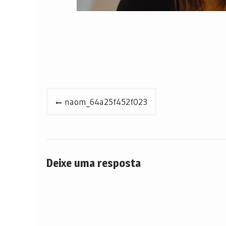
Navegação
naom_64a25f452f023
de
Post
Deixe uma resposta