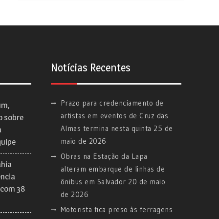
Notícias Recentes
Prazo para credenciamento de
um,
artistas em eventos de Cruz das
o sobre
Almas termina nesta quinta
25 de
a
maio de 2026
quipe
Obras na Estação da Lapa
ahia
alteram embarque de linhas de
ência
ônibus em Salvador
20 de maio
 com 38
de 2026
Motorista fica preso às ferragens