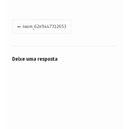
Navegação
naom_62e9447312653
de
Post
Deixe uma resposta