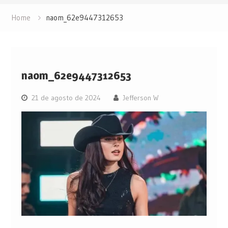
Home
naom_62e9447312653
naom_62e9447312653
21 de agosto de 2024
Jefferson W