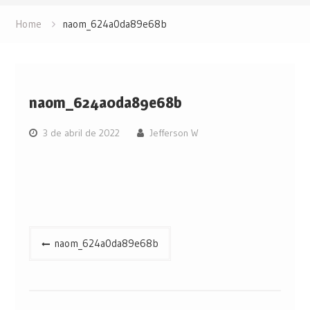
Home
naom_624a0da89e68b
naom_624a0da89e68b
3 de abril de 2022
Jefferson W
Navegação
naom_624a0da89e68b
de
Post