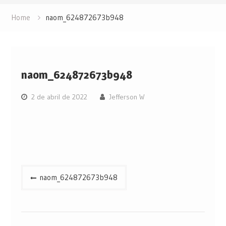
Home
naom_624872673b948
naom_624872673b948
2 de abril de 2022
Jefferson W
Navegação
naom_624872673b948
de
Post