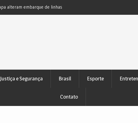
apa alteram embarque de linhas
Motorista fica preso às ferragen
101 entre Alagoinhas e Pedrão
Justiça e Segurança
Brasil
Esporte
Entrete
Contato