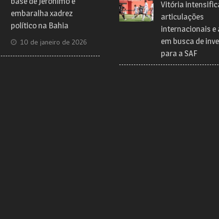
base de Jerônimo e
Vitória intensific
embaralha xadrez
articulações
político na Bahia
internacionais e
em busca de inve
10 de janeiro de 2026
para a SAF