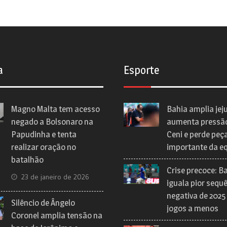
a
Esporte
Magno Malta tem acesso
Bahia amplia jej
negado a Bolsonaro na
aumenta pressã
Papudinha e tenta
Ceni e perde peç
realizar oração no
importante da e
batalhão
Crise precoce: B
23 de janeiro de 2026
iguala pior sequ
negativa de 2025
Silêncio de Ângelo
jogos a menos
Coronel amplia tensão na