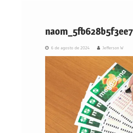
naom_5fb628b5f3ee7
6 de agosto de 2024
Jefferson W