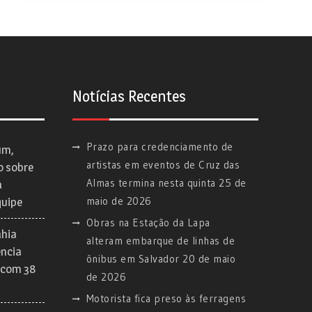
Notícias Recentes
Prazo para credenciamento de
um,
artistas em eventos de Cruz das
o sobre
Almas termina nesta quinta
25 de
a
maio de 2026
quipe
Obras na Estação da Lapa
ahia
alteram embarque de linhas de
ência
ônibus em Salvador
20 de maio
 com 38
de 2026
Motorista fica preso às ferragens