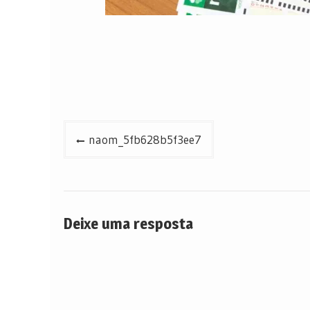
Navegação
naom_5fb628b5f3ee7
de
Post
Deixe uma resposta