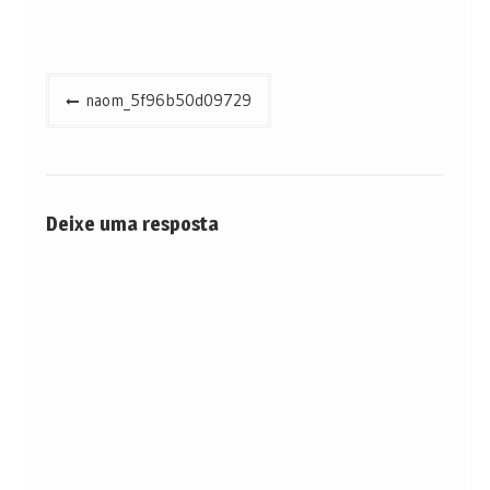
Navegação
naom_5f96b50d09729
de
Post
Deixe uma resposta