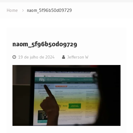
Home
naom_5f96b50d09729
naom_5f96b50d09729
19 de julho de 2024
Jefferson W