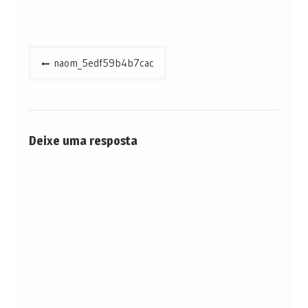
Navegação
naom_5edf59b4b7cac
de
Post
Deixe uma resposta