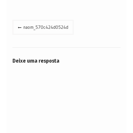
Navegação
naom_570c424d0524d
de
Post
Deixe uma resposta