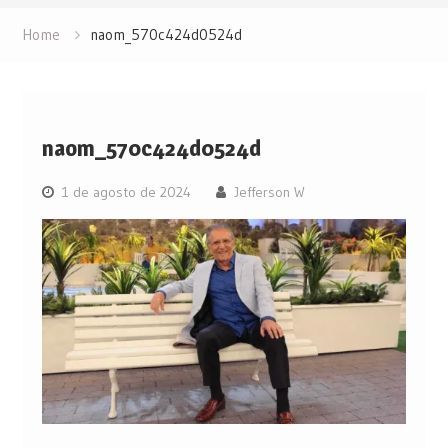
Home
naom_570c424d0524d
naom_570c424d0524d
1 de agosto de 2024
Jefferson W