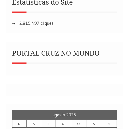
Estatísticas do Site
2.815.497 cliques
PORTAL CRUZ NO MUNDO
agosto 2026
D
S
T
Q
Q
S
S