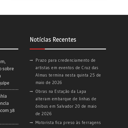
Notícias Recentes
Prazo para credenciamento de
um,
artistas em eventos de Cruz das
o sobre
Almas termina nesta quinta
25 de
a
maio de 2026
quipe
Obras na Estação da Lapa
ahia
alteram embarque de linhas de
ência
ônibus em Salvador
20 de maio
 com 38
de 2026
Motorista fica preso às ferragens