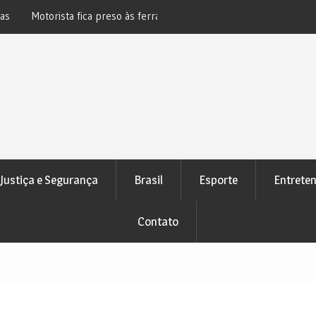
s ferragens após acidente na BR-
Novo bloqueio judicial automático
e Pedrão
atenção de devedores
Justiça e Segurança
Brasil
Esporte
Entrete
Contato