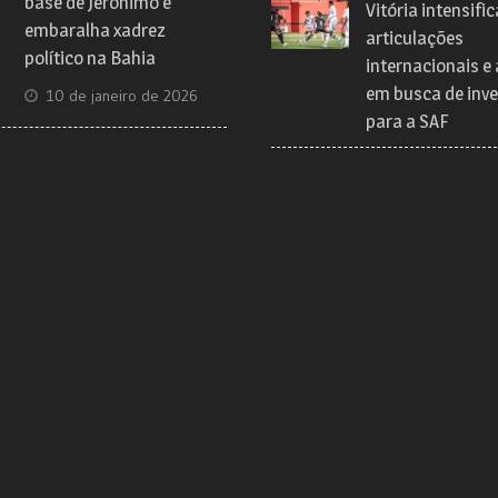
base de Jerônimo e
Vitória intensific
embaralha xadrez
articulações
político na Bahia
internacionais e
em busca de inve
10 de janeiro de 2026
para a SAF