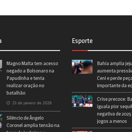
a
Esporte
Magno Malta tem acesso
Bahia amplia jej
negado a Bolsonaro na
aumenta pressã
Papudinha e tenta
Ceni e perde peç
realizar oração no
importante da e
batalhão
Crise precoce: B
23 de janeiro de 2026
iguala pior sequ
negativa de 2025
Silêncio de Ângelo
jogos a menos
Coronel amplia tensão na