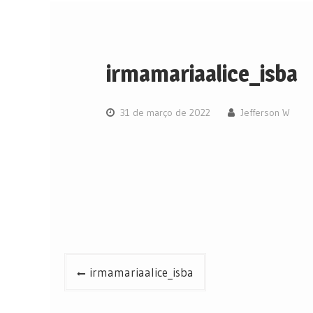
irmamariaalice_isba
31 de março de 2022
Jefferson W
Navegação
irmamariaalice_isba
de