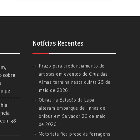
Notícias Recentes
Prazo para credenciamento de
um,
artistas em eventos de Cruz das
o sobre
Almas termina nesta quinta
25 de
a
maio de 2026
quipe
Obras na Estação da Lapa
ahia
alteram embarque de linhas de
ência
ônibus em Salvador
20 de maio
 com 38
de 2026
Motorista fica preso às ferragens