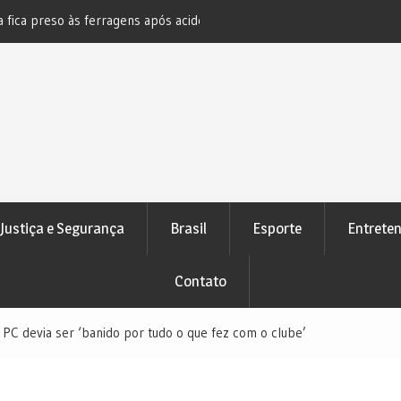
s ferragens após acidente na BR-
Novo bloqueio judicial automático
e Pedrão
atenção de devedores
Justiça e Segurança
Brasil
Esporte
Entrete
Contato
e PC devia ser ‘banido por tudo o que fez com o clube’