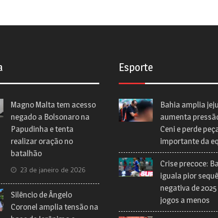
a
Esporte
Magno Malta tem acesso
Bahia amplia jej
negado a Bolsonaro na
aumenta pressã
Papudinha e tenta
Ceni e perde peç
realizar oração no
importante da e
batalhão
Crise precoce: B
23 de janeiro de 2026
iguala pior sequ
negativa de 2025
Silêncio de Ângelo
jogos a menos
Coronel amplia tensão na