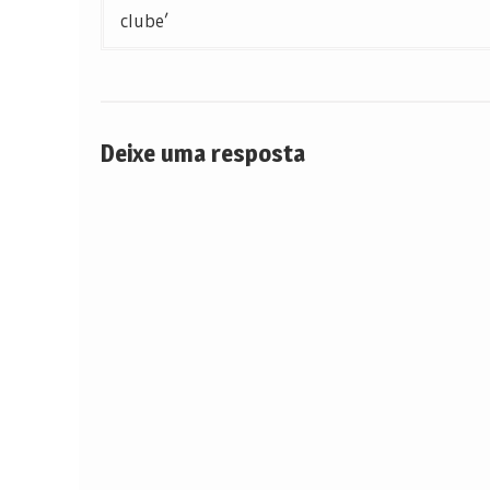
de
clube’
Post
Deixe uma resposta