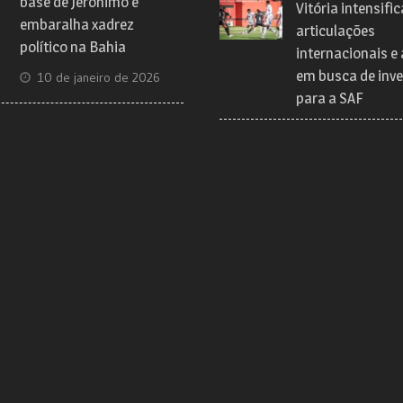
base de Jerônimo e
Vitória intensific
embaralha xadrez
articulações
político na Bahia
internacionais e
em busca de inve
10 de janeiro de 2026
para a SAF