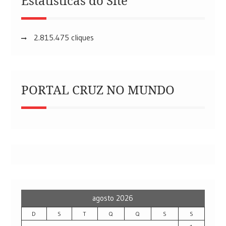
Estatísticas do Site
2.815.475 cliques
PORTAL CRUZ NO MUNDO
agosto 2026
D
S
T
Q
Q
S
S