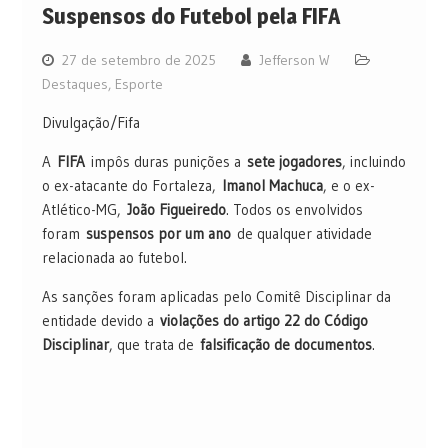
Suspensos do Futebol pela FIFA
27 de setembro de 2025
Jefferson W
Destaques
,
Esporte
Divulgação/Fifa
A
FIFA
impôs duras punições a
sete jogadores
, incluindo
o ex-atacante do Fortaleza,
Imanol Machuca
, e o ex-
Atlético-MG,
João Figueiredo
. Todos os envolvidos
foram
suspensos por um ano
de qualquer atividade
relacionada ao futebol.
As sanções foram aplicadas pelo Comitê Disciplinar da
entidade devido a
violações do artigo 22 do Código
Disciplinar
, que trata de
falsificação de documentos
.