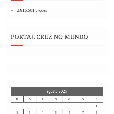
2.815.501 cliques
PORTAL CRUZ NO MUNDO
agosto 2026
D
S
T
Q
Q
S
S
1
2
3
4
5
6
7
8