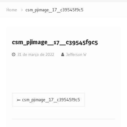
Home
csm_pjimage__17__c39545f9c5
csm_pjimage__17__c39545f9c5
31 de março de 2022
Jefferson W
Navegação
csm_pjimage__17__c39545f9c5
de
Post