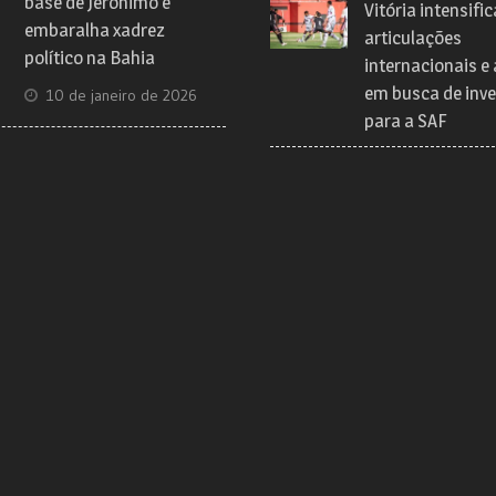
base de Jerônimo e
Vitória intensific
embaralha xadrez
articulações
político na Bahia
internacionais e
em busca de inve
10 de janeiro de 2026
para a SAF