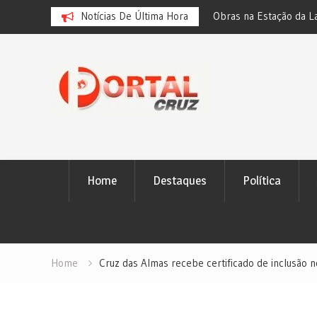
credenciamento de artistas em eventos de
Notícias De Última Hora
Obras na Estação da L
mas termina nesta quinta
de ônibus em Salvador
Skip
to
content
Home
Destaques
Política
Home
Cruz das Almas recebe certificado de inclusão 