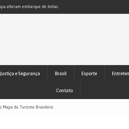
apa alteram embarque de linhas
Motorista fica preso às ferragen
101 entre Alagoinhas e Pedrão
Justiça e Segurança
Brasil
Esporte
Entrete
Contato
no Mapa do Turismo Brasileiro