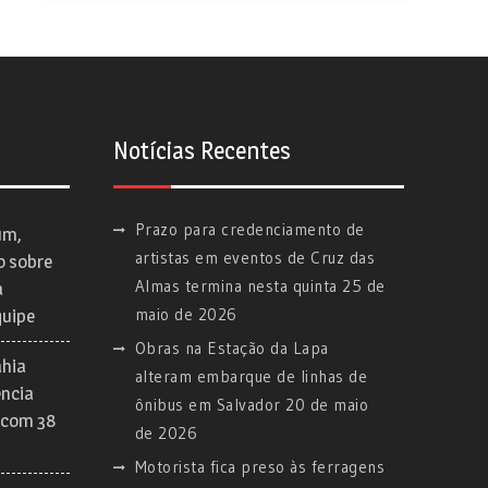
Notícias Recentes
Prazo para credenciamento de
um,
artistas em eventos de Cruz das
o sobre
Almas termina nesta quinta
25 de
a
maio de 2026
quipe
Obras na Estação da Lapa
ahia
alteram embarque de linhas de
ência
ônibus em Salvador
20 de maio
 com 38
de 2026
Motorista fica preso às ferragens