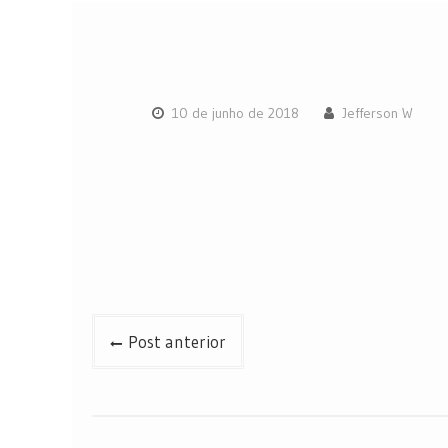
10 de junho de 2018
Jefferson W
Navegação
Post anterior
de
Post