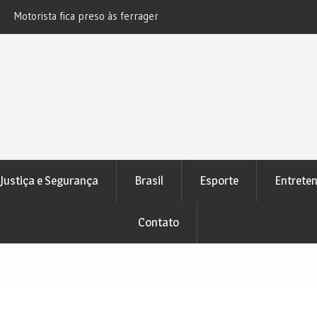
s ferragens após acidente na BR-
Novo bloqueio judicial automático
e Pedrão
atenção de devedores
Justiça e Segurança
Brasil
Esporte
Entrete
Contato