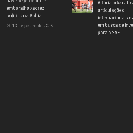
base de Jerônimo e
Vitória intensific
embaralha xadrez
articulações
político na Bahia
internacionais e
em busca de inve
10 de janeiro de 2026
para a SAF