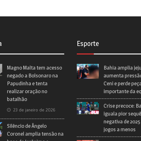
a
Esporte
Magno Malta tem acesso
Bahia amplia jej
negado a Bolsonaro na
aumenta pressã
Papudinha e tenta
Ceni e perde peç
realizar oração no
importante da e
batalhão
Crise precoce: B
23 de janeiro de 2026
iguala pior sequ
negativa de 2025
Silêncio de Ângelo
jogos a menos
Coronel amplia tensão na