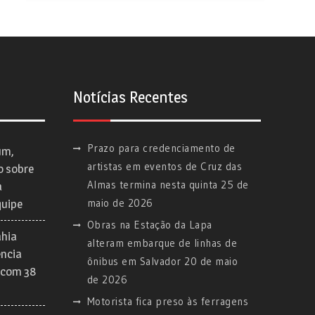
Notícias Recentes
Prazo para credenciamento de
um,
artistas em eventos de Cruz das
o sobre
Almas termina nesta quinta
25 de
a
maio de 2026
quipe
Obras na Estação da Lapa
ahia
alteram embarque de linhas de
ência
ônibus em Salvador
20 de maio
 com 38
de 2026
Motorista fica preso às ferragens