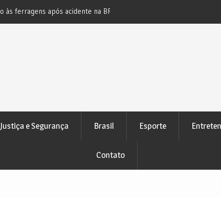
s ferragens após acidente na BR-
Novo bloqueio judicial automático
e Pedrão
atenção de devedores
Justiça e Segurança
Brasil
Esporte
Entrete
Contato