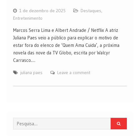
1 de dezembro de 2025
Destaques
,
Entretenimento
Marcos Serra Lima e Albert Andrade / Netflix A atriz
Juliana Paes veio a público para explicar o motivo de
estar fora do elenco de ‘Quem Ama Cuida’, a próxima
novela das nove da TV Globo, escrita por Walcyr
Carrasco.…
juliana paes
Leave a comment
Procurar
por: