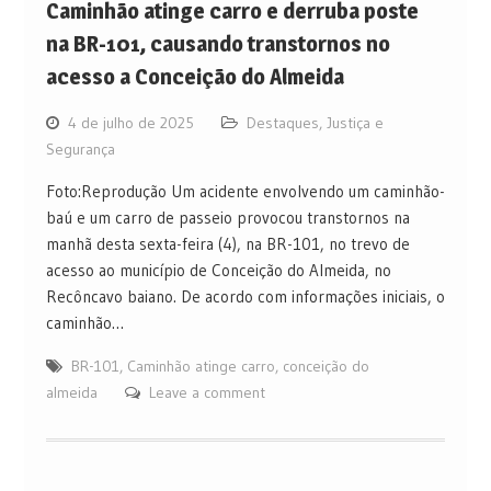
Caminhão atinge carro e derruba poste
na BR-101, causando transtornos no
acesso a Conceição do Almeida
4 de julho de 2025
Destaques
,
Justiça e
Segurança
Foto:Reprodução Um acidente envolvendo um caminhão-
baú e um carro de passeio provocou transtornos na
manhã desta sexta-feira (4), na BR-101, no trevo de
acesso ao município de Conceição do Almeida, no
Recôncavo baiano. De acordo com informações iniciais, o
caminhão…
BR-101
,
Caminhão atinge carro
,
conceição do
almeida
Leave a comment