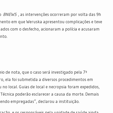
lo
BNEWS
, as intervenções ocorreram por volta das 9h
omento em que Weruska apresentou complicações e teve
rmados com o desfecho, acionaram a polícia e acusaram
ento.
eio de nota, que o caso será investigado pela 7ª
tro, ela foi submetida a diversos procedimentos em
u no local. Guias de local e necropsia foram expedidos,
 Técnica poderão esclarecer a causa da morte. Demais
 sendo empregadas”, declarou a instituição.
ação, e os responsáveis ​​pela unidade de saúde ainda