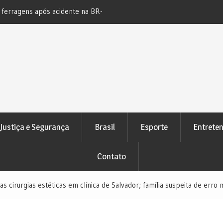
acidente na BR-
Novo bloqueio judicial automático de contas exige
atenção de devedores
Justiça e Segurança
Brasil
Esporte
Entrete
Contato
 cirurgias estéticas em clínica de Salvador; família suspeita de erro