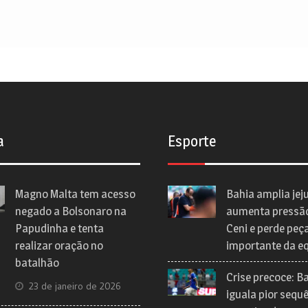
a
Esporte
Magno Malta tem acesso
Bahia amplia jej
negado a Bolsonaro na
aumenta pressã
Papudinha e tenta
Ceni e perde peç
realizar oração no
importante da e
batalhão
Crise precoce: B
23 de janeiro de 2026
iguala pior sequ