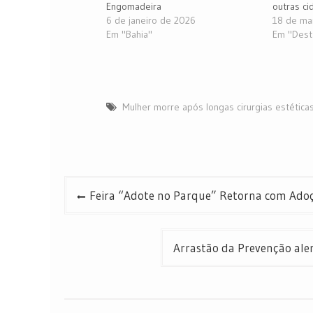
Engomadeira
outras ci
6 de janeiro de 2026
18 de ma
Em "Bahia"
Em "Dest
Mulher morre após longas cirurgias estéticas
Navegação
Feira “Adote no Parque” Retorna com Adoç
de
Post
Arrastão da Prevenção alert