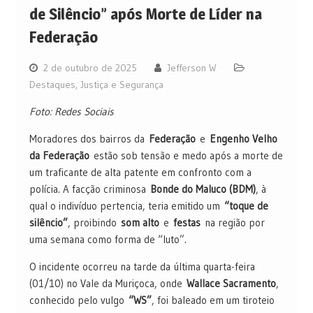
de Silêncio” após Morte de Líder na
Federação
2 de outubro de 2025
Jefferson W
Destaques
,
Justiça e Segurança
Foto: Redes Sociais
Moradores dos bairros da
Federação
e
Engenho Velho
da Federação
estão sob tensão e medo após a morte de
um traficante de alta patente em confronto com a
polícia. A facção criminosa
Bonde do Maluco (BDM)
, à
qual o indivíduo pertencia, teria emitido um
“toque de
silêncio”
, proibindo
som alto
e
festas
na região por
uma semana como forma de “luto”.
O incidente ocorreu na tarde da última quarta-feira
(01/10) no Vale da Muriçoca, onde
Wallace Sacramento
,
conhecido pelo vulgo
“WS”
, foi baleado em um tiroteio