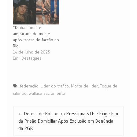
“Diaba Loira” é
ameaçada de morte
após trocar de facção no
Rio
14 de julho de 2025
Em "Destaques"
federação
,
Lider do trafico
,
Morte de lider
,
Toque de
silencio
,
wallace sacramento
Navegação
Defesa de Bolsonaro Pressiona STF e Exige Fim
de
da Prisão Domiciliar Após Exclusão em Denúncia
Post
da PGR